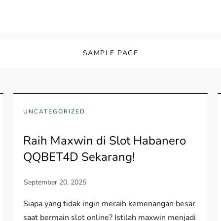
SAMPLE PAGE
UNCATEGORIZED
Raih Maxwin di Slot Habanero
QQBET4D Sekarang!
Siapa yang tidak ingin meraih kemenangan besar
saat bermain slot online? Istilah maxwin menjadi