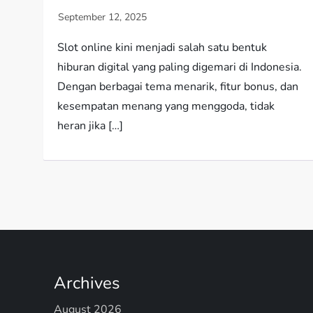
Slot online kini menjadi salah satu bentuk
hiburan digital yang paling digemari di Indonesia.
Dengan berbagai tema menarik, fitur bonus, dan
kesempatan menang yang menggoda, tidak
heran jika […]
Archives
August 2026