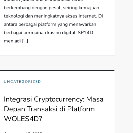
berkembang dengan pesat, seiring kemajuan
teknologi dan meningkatnya akses internet. Di
antara berbagai platform yang menawarkan
berbagai permainan kasino digital, SPY4D
menjadi […]
UNCATEGORIZED
Integrasi Cryptocurrency: Masa
Depan Transaksi di Platform
WOLES4D?