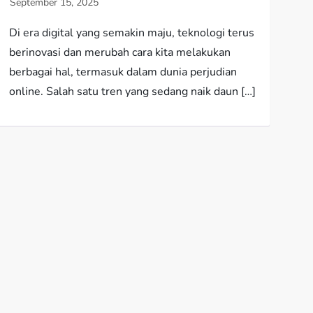
Di era digital yang semakin maju, teknologi terus
berinovasi dan merubah cara kita melakukan
berbagai hal, termasuk dalam dunia perjudian
online. Salah satu tren yang sedang naik daun […]