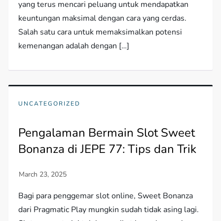
yang terus mencari peluang untuk mendapatkan
keuntungan maksimal dengan cara yang cerdas.
Salah satu cara untuk memaksimalkan potensi
kemenangan adalah dengan […]
UNCATEGORIZED
Pengalaman Bermain Slot Sweet
Bonanza di JEPE 77: Tips dan Trik
Bagi para penggemar slot online, Sweet Bonanza
dari Pragmatic Play mungkin sudah tidak asing lagi.