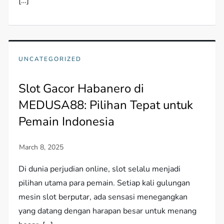
[…]
UNCATEGORIZED
Slot Gacor Habanero di
MEDUSA88: Pilihan Tepat untuk
Pemain Indonesia
Di dunia perjudian online, slot selalu menjadi
pilihan utama para pemain. Setiap kali gulungan
mesin slot berputar, ada sensasi menegangkan
yang datang dengan harapan besar untuk menang