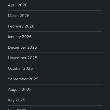
April 2026
March 2026
February 2026
January 2026
December 2025
November 2025
October 2025
September 2025
August 2025
July 2025