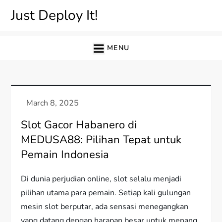
Skip
Just Deploy It!
to
content
MENU
Slot Gacor Habanero di
MEDUSA88: Pilihan Tepat untuk
Pemain Indonesia
Di dunia perjudian online, slot selalu menjadi
pilihan utama para pemain. Setiap kali gulungan
mesin slot berputar, ada sensasi menegangkan
yang datang dengan harapan besar untuk menang