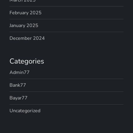
March 2025
February 2025
January 2025
December 2024
Categories
Admin77
Bank77
Bayar77
Uncategorized