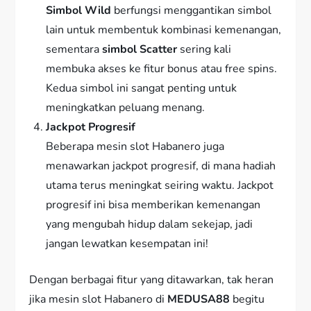
Simbol Wild
berfungsi menggantikan simbol
lain untuk membentuk kombinasi kemenangan,
sementara
simbol Scatter
sering kali
membuka akses ke fitur bonus atau free spins.
Kedua simbol ini sangat penting untuk
meningkatkan peluang menang.
Jackpot Progresif
Beberapa mesin slot Habanero juga
menawarkan jackpot progresif, di mana hadiah
utama terus meningkat seiring waktu. Jackpot
progresif ini bisa memberikan kemenangan
yang mengubah hidup dalam sekejap, jadi
jangan lewatkan kesempatan ini!
Dengan berbagai fitur yang ditawarkan, tak heran
jika mesin slot Habanero di
MEDUSA88
begitu