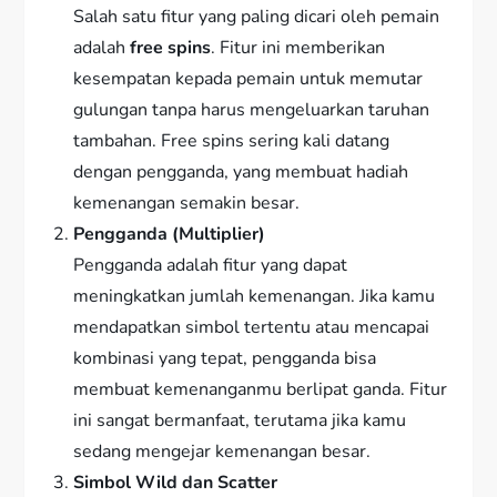
Salah satu fitur yang paling dicari oleh pemain
adalah
free spins
. Fitur ini memberikan
kesempatan kepada pemain untuk memutar
gulungan tanpa harus mengeluarkan taruhan
tambahan. Free spins sering kali datang
dengan pengganda, yang membuat hadiah
kemenangan semakin besar.
Pengganda (Multiplier)
Pengganda adalah fitur yang dapat
meningkatkan jumlah kemenangan. Jika kamu
mendapatkan simbol tertentu atau mencapai
kombinasi yang tepat, pengganda bisa
membuat kemenanganmu berlipat ganda. Fitur
ini sangat bermanfaat, terutama jika kamu
sedang mengejar kemenangan besar.
Simbol Wild dan Scatter