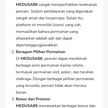
MEDUSA88
sangat memperhatikan keamanan
pemain. Sistem pembayaran yang digunakan
sangat aman dan terpercaya. Selain itu,
platform ini memiliki lisensi yang sah,
memastikan bahwa permainan yang
ditawarkan adalah adil dan dapat
dipertanggungjawabkan.
Beragam Pilihan Permainan
Di
MEDUSA88
, pemain dapat menikmati
berbagai jenis permainan kasino online,
termasuk permainan slot, poker, dan taruhan
olahraga. Dengan berbagai pilihan permainan
yang tersedia, pemain tidak akan merasa
bosan.
Bonus dan Promosi
MEDUSA88
menawarkan berbagai bonus dan