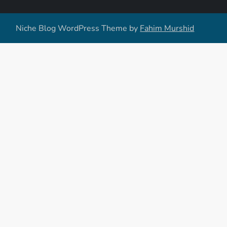
Niche Blog WordPress Theme by
Fahim Murshid