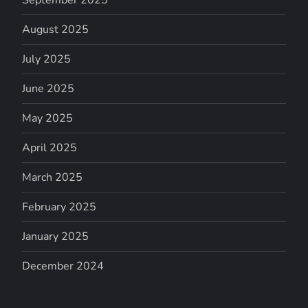
September 2025
August 2025
July 2025
June 2025
May 2025
April 2025
March 2025
February 2025
January 2025
December 2024