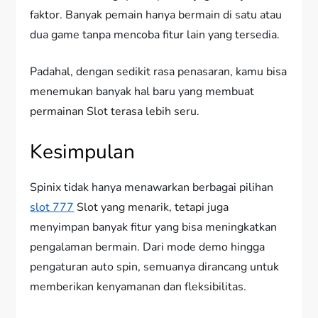
faktor. Banyak pemain hanya bermain di satu atau
dua game tanpa mencoba fitur lain yang tersedia.
Padahal, dengan sedikit rasa penasaran, kamu bisa
menemukan banyak hal baru yang membuat
permainan Slot terasa lebih seru.
Kesimpulan
Spinix tidak hanya menawarkan berbagai pilihan
slot 777
Slot yang menarik, tetapi juga
menyimpan banyak fitur yang bisa meningkatkan
pengalaman bermain. Dari mode demo hingga
pengaturan auto spin, semuanya dirancang untuk
memberikan kenyamanan dan fleksibilitas.