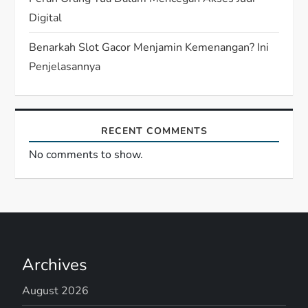
Digital
Benarkah Slot Gacor Menjamin Kemenangan? Ini
Penjelasannya
RECENT COMMENTS
No comments to show.
Archives
August 2026