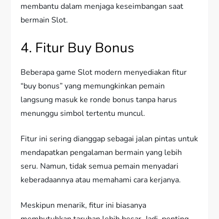
membantu dalam menjaga keseimbangan saat
bermain Slot.
4. Fitur Buy Bonus
Beberapa game Slot modern menyediakan fitur
“buy bonus” yang memungkinkan pemain
langsung masuk ke ronde bonus tanpa harus
menunggu simbol tertentu muncul.
Fitur ini sering dianggap sebagai jalan pintas untuk
mendapatkan pengalaman bermain yang lebih
seru. Namun, tidak semua pemain menyadari
keberadaannya atau memahami cara kerjanya.
Meskipun menarik, fitur ini biasanya