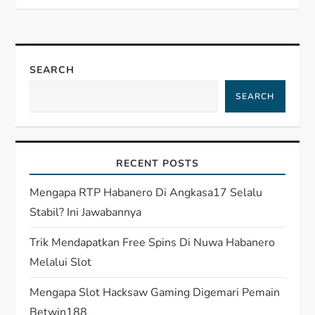
n
a
SEARCH
v
SEARCH
i
g
RECENT POSTS
a
Mengapa RTP Habanero Di Angkasa17 Selalu
t
Stabil? Ini Jawabannya
Trik Mendapatkan Free Spins Di Nuwa Habanero
i
Melalui Slot
o
Mengapa Slot Hacksaw Gaming Digemari Pemain
Betwin188