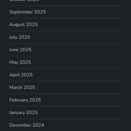
September 2025
August 2025
July 2025
June 2025
May 2025
April 2025
March 2025
February 2025
January 2025
December 2024