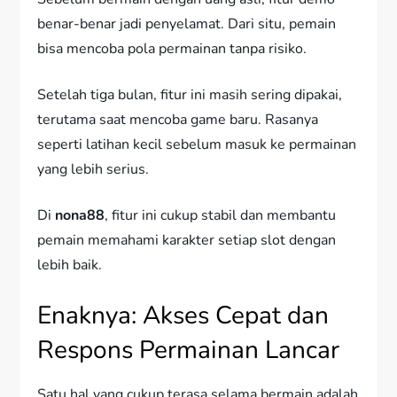
benar-benar jadi penyelamat. Dari situ, pemain
bisa mencoba pola permainan tanpa risiko.
Setelah tiga bulan, fitur ini masih sering dipakai,
terutama saat mencoba game baru. Rasanya
seperti latihan kecil sebelum masuk ke permainan
yang lebih serius.
Di
nona88
, fitur ini cukup stabil dan membantu
pemain memahami karakter setiap slot dengan
lebih baik.
Enaknya: Akses Cepat dan
Respons Permainan Lancar
Satu hal yang cukup terasa selama bermain adalah