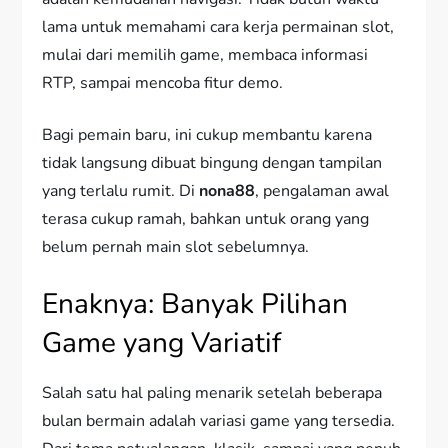
lama untuk memahami cara kerja permainan slot,
mulai dari memilih game, membaca informasi
RTP, sampai mencoba fitur demo.
Bagi pemain baru, ini cukup membantu karena
tidak langsung dibuat bingung dengan tampilan
yang terlalu rumit. Di
nona88
, pengalaman awal
terasa cukup ramah, bahkan untuk orang yang
belum pernah main slot sebelumnya.
Enaknya: Banyak Pilihan
Game yang Variatif
Salah satu hal paling menarik setelah beberapa
bulan bermain adalah variasi game yang tersedia.