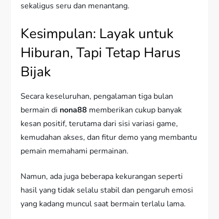
sekaligus seru dan menantang.
Kesimpulan: Layak untuk
Hiburan, Tapi Tetap Harus
Bijak
Secara keseluruhan, pengalaman tiga bulan
bermain di
nona88
memberikan cukup banyak
kesan positif, terutama dari sisi variasi game,
kemudahan akses, dan fitur demo yang membantu
pemain memahami permainan.
Namun, ada juga beberapa kekurangan seperti
hasil yang tidak selalu stabil dan pengaruh emosi
yang kadang muncul saat bermain terlalu lama.