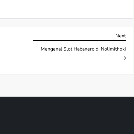
Nex
Next
Pos
Mengenal Slot Habanero di Nolimithoki