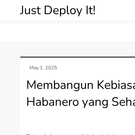
Skip
Just Deploy It!
to
content
​Membangun Kebiasa
Habanero yang Seha