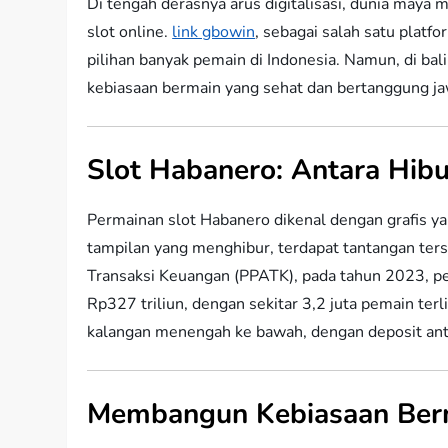
Di tengah derasnya arus digitalisasi, dunia maya
slot online.
link gbowin
, sebagai salah satu plat
pilihan banyak pemain di Indonesia.
Namun, di bali
kebiasaan bermain yang sehat dan bertanggung ja
Slot Habanero: Antara Hib
Permainan slot Habanero dikenal dengan grafis ya
tampilan yang menghibur, terdapat tantangan ters
Transaksi Keuangan (PPATK), pada tahun 2023, per
Rp327 triliun, dengan sekitar 3,2 juta pemain terl
kalangan menengah ke bawah, dengan deposit a
Membangun Kebiasaan Ber