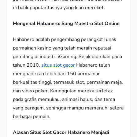
di balik popularitasnya yang kian meroket.
Mengenal Habanero: Sang Maestro Slot Online
Habanero adalah pengembang perangkat lunak
permainan kasino yang telah meraih reputasi
gemilang di industri iGaming.
Sejak didirikan pada
tahun 2010,
situs slot gacor
Habanero telah
menghadirkan lebih dari 150 permainan
berkualitas tinggi, termasuk slot, permainan meja,
dan video poker.
Keunggulan mereka terletak
pada grafis memukau, animasi halus, dan tema
yang beragam, sehingga mampu memenuhi selera
berbagai pemain.
​
Alasan Situs Slot Gacor Habanero Menjadi