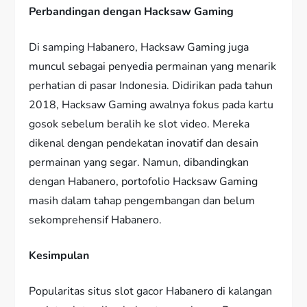
Perbandingan dengan Hacksaw Gaming
Di samping Habanero, Hacksaw Gaming juga
muncul sebagai penyedia permainan yang menarik
perhatian di pasar Indonesia.
Didirikan pada tahun
2018, Hacksaw Gaming awalnya fokus pada kartu
gosok sebelum beralih ke slot video.
Mereka
dikenal dengan pendekatan inovatif dan desain
permainan yang segar.
Namun, dibandingkan
dengan Habanero, portofolio Hacksaw Gaming
masih dalam tahap pengembangan dan belum
sekomprehensif Habanero.
​
Kesimpulan
Popularitas situs slot gacor Habanero di kalangan