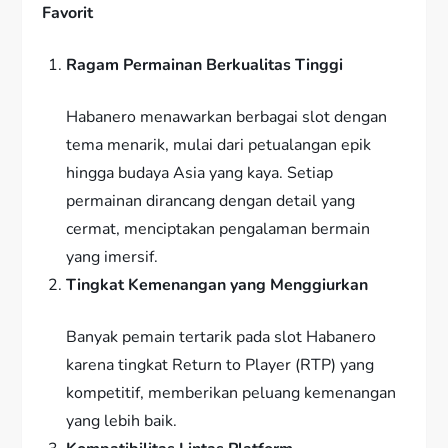
Favorit
Ragam Permainan Berkualitas Tinggi
Habanero menawarkan berbagai slot dengan
tema menarik, mulai dari petualangan epik
hingga budaya Asia yang kaya. Setiap
permainan dirancang dengan detail yang
cermat, menciptakan pengalaman bermain
yang imersif.
Tingkat Kemenangan yang Menggiurkan
Banyak pemain tertarik pada slot Habanero
karena tingkat Return to Player (RTP) yang
kompetitif, memberikan peluang kemenangan
yang lebih baik.