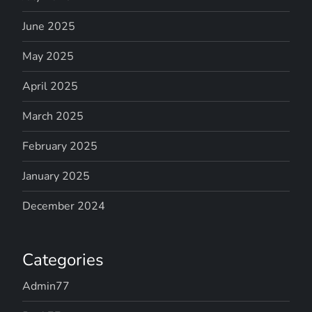
June 2025
May 2025
April 2025
March 2025
February 2025
January 2025
December 2024
Categories
Admin77