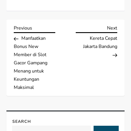
P
Previous
Next
Previous
Next
Post
Post
Manfaatkan
Kereta Cepat
o
Bonus New
Jakarta Bandung
s
Member di Slot
Gacor Gampang
t
Menang untuk
Keuntungan
n
Maksimal
a
v
SEARCH
i