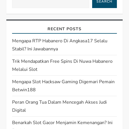
SEARCH
g
a
RECENT POSTS
t
Mengapa RTP Habanero Di Angkasa17 Selalu
i
Stabil? Ini Jawabannya
o
Trik Mendapatkan Free Spins Di Nuwa Habanero
Melalui Slot
n
Mengapa Slot Hacksaw Gaming Digemari Pemain
Betwin188
Peran Orang Tua Dalam Mencegah Akses Judi
Digital
Benarkah Slot Gacor Menjamin Kemenangan? Ini