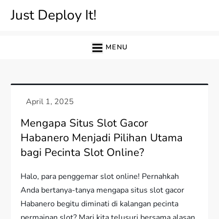
Skip
Just Deploy It!
to
content
MENU
Mengapa Situs Slot Gacor
Habanero Menjadi Pilihan Utama
bagi Pecinta Slot Online?
Halo, para penggemar slot online!
Pernahkah
Anda bertanya-tanya mengapa situs slot gacor
Habanero begitu diminati di kalangan pecinta
permainan slot?
Mari kita telusuri bersama alasan