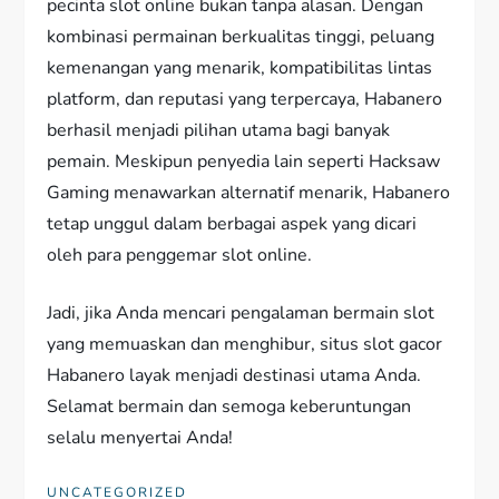
pecinta slot online bukan tanpa alasan.
Dengan
kombinasi permainan berkualitas tinggi, peluang
kemenangan yang menarik, kompatibilitas lintas
platform, dan reputasi yang terpercaya, Habanero
berhasil menjadi pilihan utama bagi banyak
pemain.
Meskipun penyedia lain seperti Hacksaw
Gaming menawarkan alternatif menarik, Habanero
tetap unggul dalam berbagai aspek yang dicari
oleh para penggemar slot online.
Jadi, jika Anda mencari pengalaman bermain slot
yang memuaskan dan menghibur, situs slot gacor
Habanero layak menjadi destinasi utama Anda.
Selamat bermain dan semoga keberuntungan
selalu menyertai Anda!​
UNCATEGORIZED