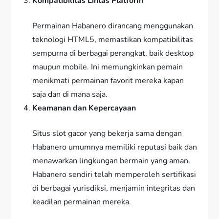
Kompatibilitas Lintas Platform
Permainan Habanero dirancang menggunakan
teknologi HTML5, memastikan kompatibilitas
sempurna di berbagai perangkat, baik desktop
maupun mobile. Ini memungkinkan pemain
menikmati permainan favorit mereka kapan
saja dan di mana saja.
Keamanan dan Kepercayaan
Situs slot gacor yang bekerja sama dengan
Habanero umumnya memiliki reputasi baik dan
menawarkan lingkungan bermain yang aman.
Habanero sendiri telah memperoleh sertifikasi
di berbagai yurisdiksi, menjamin integritas dan
keadilan permainan mereka.