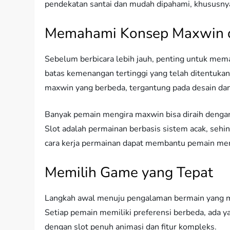
pendekatan santai dan mudah dipahami, khususny
Memahami Konsep Maxwin d
Sebelum berbicara lebih jauh, penting untuk mem
batas kemenangan tertinggi yang telah ditentukan
maxwin yang berbeda, tergantung pada desain da
Banyak pemain mengira maxwin bisa diraih dengan
Slot adalah permainan berbasis sistem acak, seh
cara kerja permainan dapat membantu pemain me
Memilih Game yang Tepat
Langkah awal menuju pengalaman bermain yang m
Setiap pemain memiliki preferensi berbeda, ada y
dengan slot penuh animasi dan fitur kompleks.