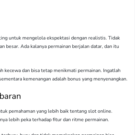
ng untuk mengelola ekspektasi dengan realistis. Tidak
 besar. Ada kalanya permainan berjalan datar, dan itu
h kecewa dan bisa tetap menikmati permainan. Ingatlah
, sementara kemenangan adalah bonus yang menyenangkan.
baran
uk pemahaman yang lebih baik tentang slot online.
ya lebih peka terhadap fitur dan ritme permainan.