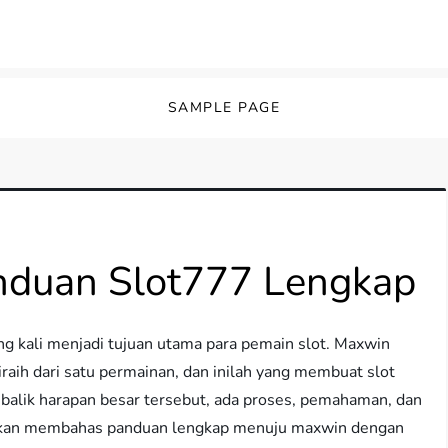
SAMPLE PAGE
nduan Slot777 Lengkap
ng kali menjadi tujuan utama para pemain slot. Maxwin
aih dari satu permainan, dan inilah yang membuat slot
 balik harapan besar tersebut, ada proses, pemahaman, dan
ni akan membahas panduan lengkap menuju maxwin dengan