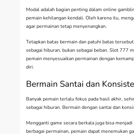
Modal adalah bagian penting dalam online gambli
pemain kehilangan kendali. Oleh karena itu, meng
agar permainan tetap menyenangkan.
Tetapkan batas bermain dan patuhi batas tersebut.
sebagai hiburan, bukan sebagai beban. Slot 777 
pemain menyesuaikan permainan dengan kemampu
diri.
Bermain Santai dan Konsist
Banyak pemain terlalu fokus pada hasil akhir, seh
sebagai hiburan. Bermain dengan santai dan konsi
Mengganti game secara berkala juga bisa menjad
berbagai permainan, pemain dapat menemukan ga