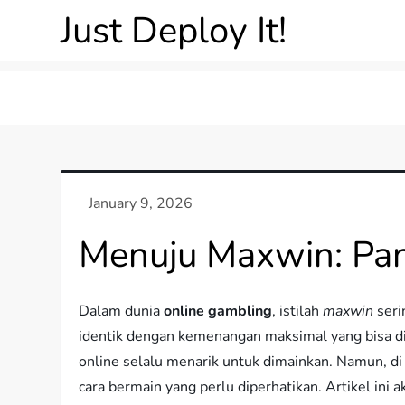
Skip
Just Deploy It!
to
content
Menuju Maxwin: Pa
Dalam dunia
online gambling
, istilah
maxwin
seri
identik dengan kemenangan maksimal yang bisa dir
online selalu menarik untuk dimainkan. Namun, di
cara bermain yang perlu diperhatikan. Artikel i