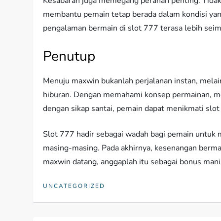
Kesabaran juga memegang peranan penting. Tidak
membantu pemain tetap berada dalam kondisi yan
pengalaman bermain di slot 777 terasa lebih se
Penutup
Menuju maxwin bukanlah perjalanan instan, mela
hiburan. Dengan memahami konsep permainan, me
dengan sikap santai, pemain dapat menikmati slot 
Slot 777 hadir sebagai wadah bagi pemain untuk 
masing-masing. Pada akhirnya, kesenangan bermai
maxwin datang, anggaplah itu sebagai bonus mani
UNCATEGORIZED