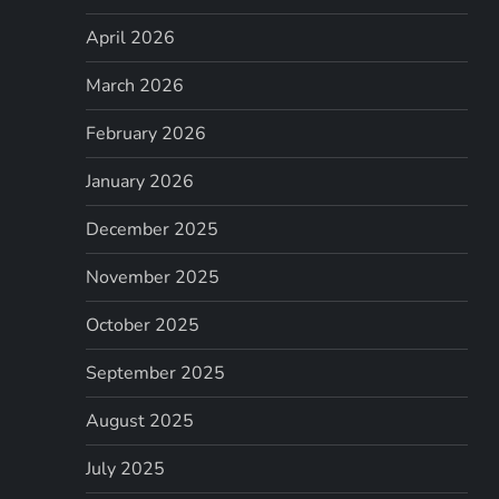
a
April 2026
t
March 2026
i
February 2026
o
January 2026
n
December 2025
November 2025
October 2025
September 2025
August 2025
July 2025