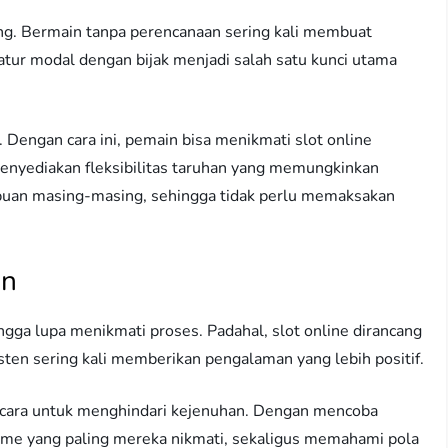
ng. Bermain tanpa perencanaan sering kali membuat
atur modal dengan bijak menjadi salah satu kunci utama
 Dengan cara ini, pemain bisa menikmati slot online
menyediakan fleksibilitas taruhan yang memungkinkan
an masing-masing, sehingga tidak perlu memaksakan
en
ingga lupa menikmati proses. Padahal, slot online dirancang
sten sering kali memberikan pengalaman yang lebih positif.
i cara untuk menghindari kejenuhan. Dengan mencoba
me yang paling mereka nikmati, sekaligus memahami pola