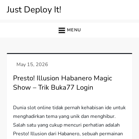
Skip
Just Deploy It!
to
content
MENU
Presto! Illusion Habanero Magic
Show – Trik Buka77 Login
Dunia slot online tidak pernah kehabisan ide untuk
menghadirkan tema yang unik dan menghibur.
Salah satu yang cukup mencuri perhatian adalah
Presto! Illusion dari
Habanero
, sebuah permainan