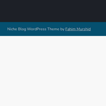
Niche Blog WordPress Theme by
Fahim Murshid