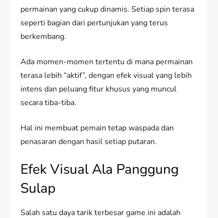
permainan yang cukup dinamis. Setiap spin terasa
seperti bagian dari pertunjukan yang terus
berkembang.
Ada momen-momen tertentu di mana permainan
terasa lebih “aktif”, dengan efek visual yang lebih
intens dan peluang fitur khusus yang muncul
secara tiba-tiba.
Hal ini membuat pemain tetap waspada dan
penasaran dengan hasil setiap putaran.
Efek Visual Ala Panggung
Sulap
Salah satu daya tarik terbesar game ini adalah