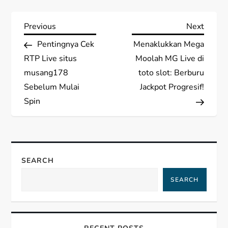
P
Previous
Next
Previous
Next
Post
Post
Pentingnya Cek
Menaklukkan Mega
o
RTP Live situs
Moolah MG Live di
s
musang178
toto slot: Berburu
Sebelum Mulai
Jackpot Progresif!
t
Spin
n
a
SEARCH
v
SEARCH
i
g