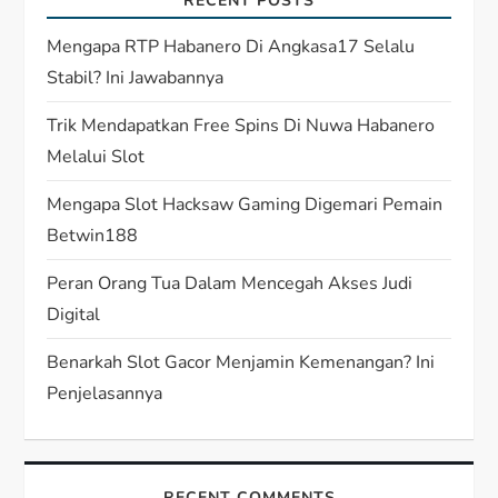
RECENT POSTS
a
Mengapa RTP Habanero Di Angkasa17 Selalu
t
Stabil? Ini Jawabannya
Trik Mendapatkan Free Spins Di Nuwa Habanero
i
Melalui Slot
o
Mengapa Slot Hacksaw Gaming Digemari Pemain
n
Betwin188
Peran Orang Tua Dalam Mencegah Akses Judi
Digital
Benarkah Slot Gacor Menjamin Kemenangan? Ini
Penjelasannya
RECENT COMMENTS