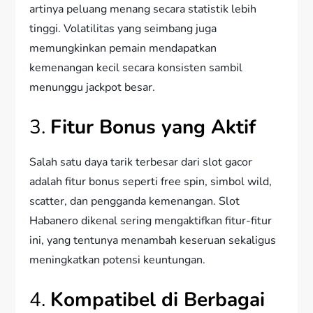
artinya peluang menang secara statistik lebih
tinggi. Volatilitas yang seimbang juga
memungkinkan pemain mendapatkan
kemenangan kecil secara konsisten sambil
menunggu jackpot besar.
3.
Fitur Bonus yang Aktif
Salah satu daya tarik terbesar dari slot gacor
adalah fitur bonus seperti free spin, simbol wild,
scatter, dan pengganda kemenangan. Slot
Habanero dikenal sering mengaktifkan fitur-fitur
ini, yang tentunya menambah keseruan sekaligus
meningkatkan potensi keuntungan.
4.
Kompatibel di Berbagai