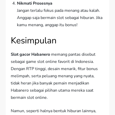
Nikmati Prosesnya
Jangan terlalu fokus pada menang atau kalah.
Anggap saja bermain slot sebagai hiburan. Jika
kamu menang, anggap itu bonus!
Kesimpulan
Slot gacor Habanero
memang pantas disebut
sebagai game slot online favorit di Indonesia.
Dengan RTP tinggi, desain menarik, fitur bonus
melimpah, serta peluang menang yang nyata,
tidak heran jika banyak pemain menjadikan
Habanero sebagai pilihan utama mereka saat
bermain slot online.
Namun, seperti halnya bentuk hiburan lainnya,