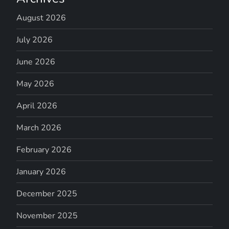
August 2026
July 2026
June 2026
May 2026
April 2026
March 2026
February 2026
January 2026
December 2025
November 2025