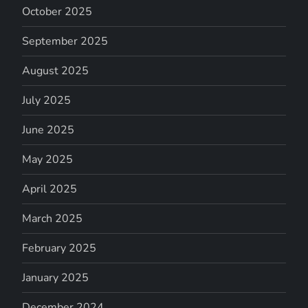
October 2025
September 2025
August 2025
July 2025
June 2025
May 2025
April 2025
March 2025
February 2025
January 2025
December 2024