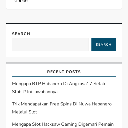
t
Mobile
n
a
SEARCH
v
SEARCH
i
g
RECENT POSTS
a
Mengapa RTP Habanero Di Angkasa17 Selalu
t
Stabil? Ini Jawabannya
Trik Mendapatkan Free Spins Di Nuwa Habanero
i
Melalui Slot
o
Mengapa Slot Hacksaw Gaming Digemari Pemain