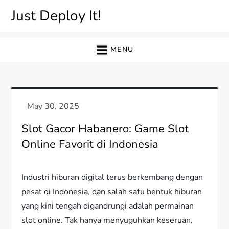
Skip
Just Deploy It!
to
content
MENU
Slot Gacor Habanero: Game Slot
Online Favorit di Indonesia
Industri hiburan digital terus berkembang dengan
pesat di Indonesia, dan salah satu bentuk hiburan
yang kini tengah digandrungi adalah permainan
slot online. Tak hanya menyuguhkan keseruan,