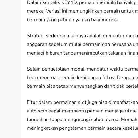
Dalam konteks KEY4D, pemain memiliki banyak pil
mereka. Variasi ini memungkinkan pemain untuk
bermain yang paling nyaman bagi mereka.
Strategi sederhana lainnya adalah mengatur moda
anggaran sebelum mulai bermain dan berusaha unt
menjadi hiburan tanpa menimbulkan tekanan finans
Selain pengelolaan modal, mengatur waktu bermain
bisa membuat pemain kehilangan fokus. Dengan 
bermain bisa tetap menyenangkan dan tidak berle
Fitur dalam permainan slot juga bisa dimanfaatkan 
auto spin dapat membantu pemain menjaga ritme 
tambahan tanpa mengurangi saldo utama. Memaham
meningkatkan pengalaman bermain secara keselu