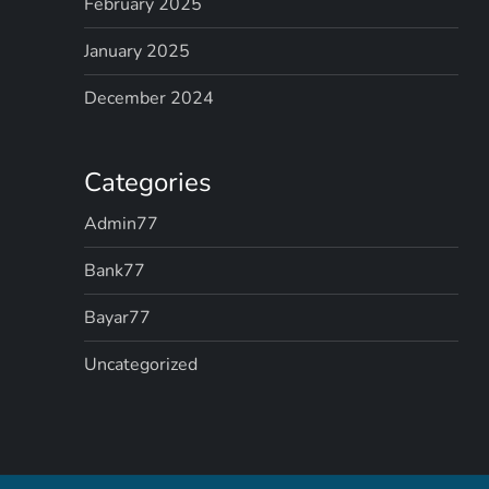
February 2025
January 2025
December 2024
Categories
Admin77
Bank77
Bayar77
Uncategorized