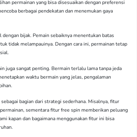
ihan permainan yang bisa disesuaikan dengan preferensi
 mencoba berbagai pendekatan dan menemukan gaya
l dengan bijak. Pemain sebaiknya menentukan batas
uk tidak melampauinya. Dengan cara ini, permainan tetap
ial.
 juga sangat penting. Bermain terlalu lama tanpa jeda
menetapkan waktu bermain yang jelas, pengalaman
bihan.
sebagai bagian dari strategi sederhana. Misalnya, fitur
permainan, sementara fitur free spin memberikan peluang
i kapan dan bagaimana menggunakan fitur ini bisa
ruhan.