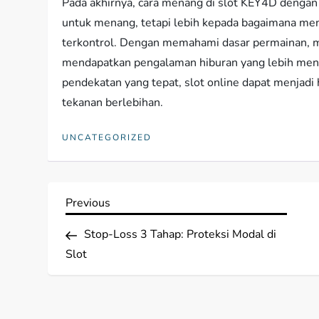
Pada akhirnya, cara menang di slot KEY4D dengan 
untuk menang, tetapi lebih kepada bagaimana men
terkontrol. Dengan memahami dasar permainan, m
mendapatkan pengalaman hiburan yang lebih me
pendekatan yang tepat, slot online dapat menjadi h
tekanan berlebihan.
UNCATEGORIZED
P
Previous
Previous
Post
o
Stop-Loss 3 Tahap: Proteksi Modal di
Slot
s
t