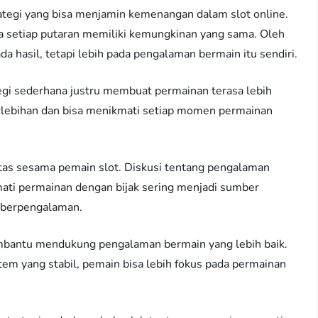
rategi yang bisa menjamin kemenangan dalam slot online.
ga setiap putaran memiliki kemungkinan yang sama. Oleh
ada hasil, tetapi lebih pada pengalaman bermain itu sendiri.
egi sederhana justru membuat permainan terasa lebih
berlebihan dan bisa menikmati setiap momen permainan
nitas sesama pemain slot. Diskusi tentang pengalaman
mati permainan dengan bijak sering menjadi sumber
 berpengalaman.
mbantu mendukung pengalaman bermain yang lebih baik.
m yang stabil, pemain bisa lebih fokus pada permainan