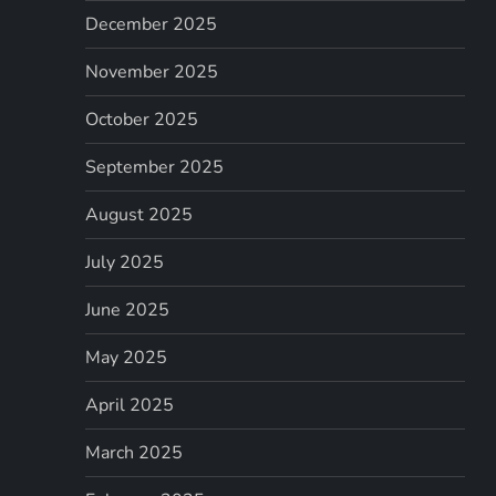
n
December 2025
November 2025
October 2025
September 2025
August 2025
July 2025
June 2025
May 2025
April 2025
March 2025