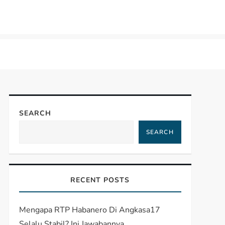
SEARCH
SEARCH
RECENT POSTS
Mengapa RTP Habanero Di Angkasa17
Selalu Stabil? Ini Jawabannya