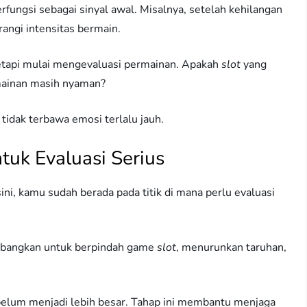
rfungsi sebagai sinyal awal. Misalnya, setelah kehilangan
angi intensitas bermain.
 tetapi mulai mengevaluasi permainan. Apakah
slot
yang
mainan masih nyaman?
 tidak terbawa emosi terlalu jauh.
uk Evaluasi Serius
sini, kamu sudah berada pada titik di mana perlu evaluasi
imbangkan untuk berpindah game
slot
, menurunkan taruhan,
belum menjadi lebih besar. Tahap ini membantu menjaga