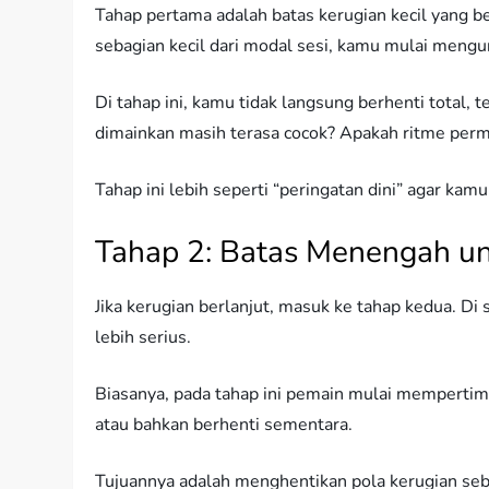
Tahap pertama adalah batas kerugian kecil yang be
sebagian kecil dari modal sesi, kamu mulai mengur
Di tahap ini, kamu tidak langsung berhenti total,
dimainkan masih terasa cocok? Apakah ritme per
Tahap ini lebih seperti “peringatan dini” agar kamu
Tahap 2: Batas Menengah unt
Jika kerugian berlanjut, masuk ke tahap kedua. Di 
lebih serius.
Biasanya, pada tahap ini pemain mulai mempert
atau bahkan berhenti sementara.
Tujuannya adalah menghentikan pola kerugian se