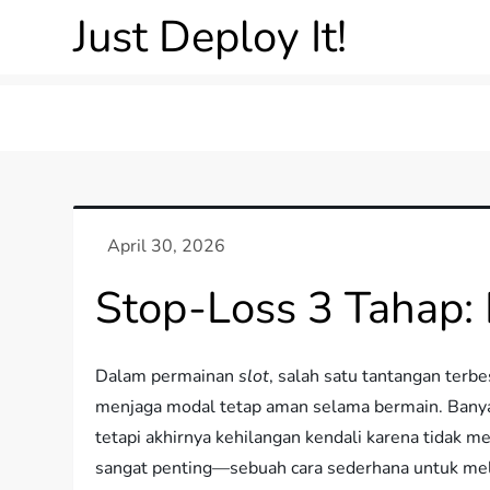
Skip
Just Deploy It!
to
content
Stop-Loss 3 Tahap: 
Dalam permainan
slot
, salah satu tantangan terb
menjaga modal tetap aman selama bermain. Banya
tetapi akhirnya kehilangan kendali karena tidak me
sangat penting—sebuah cara sederhana untuk me