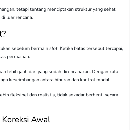
angan, tetapi tentang menciptakan struktur yang sehat
 di luar rencana.
t?
entukan sebelum bermain
slot
. Ketika batas tersebut tercapai,
tas permainan.
h lebih jauh dari yang sudah direncanakan. Dengan kata
jaga keseimbangan antara hiburan dan kontrol modal.
h fleksibel dan realistis, tidak sekadar berhenti secara
 Koreksi Awal