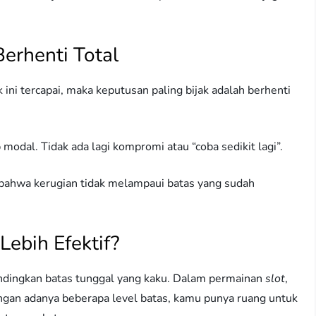
Berhenti Total
ik ini tercapai, maka keputusan paling bijak adalah berhenti
modal. Tidak ada lagi kompromi atau “coba sedikit lagi”.
 bahwa kerugian tidak melampaui batas yang sudah
ebih Efektif?
andingkan batas tunggal yang kaku. Dalam permainan
slot
,
engan adanya beberapa level batas, kamu punya ruang untuk