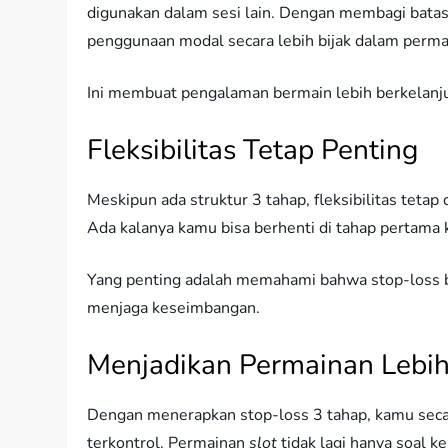
digunakan dalam sesi lain. Dengan membagi bata
penggunaan modal secara lebih bijak dalam perm
Ini membuat pengalaman bermain lebih berkelanjut
Fleksibilitas Tetap Penting
Meskipun ada struktur 3 tahap, fleksibilitas teta
Ada kalanya kamu bisa berhenti di tahap pertama
Yang penting adalah memahami bahwa stop-loss b
menjaga keseimbangan.
Menjadikan Permainan Lebih
Dengan menerapkan stop-loss 3 tahap, kamu seca
terkontrol. Permainan
slot
tidak lagi hanya soal 