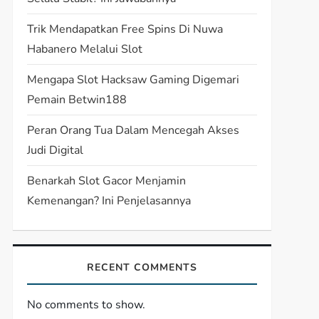
Trik Mendapatkan Free Spins Di Nuwa
Habanero Melalui Slot
Mengapa Slot Hacksaw Gaming Digemari
Pemain Betwin188
Peran Orang Tua Dalam Mencegah Akses
Judi Digital
Benarkah Slot Gacor Menjamin
Kemenangan? Ini Penjelasannya
RECENT COMMENTS
No comments to show.